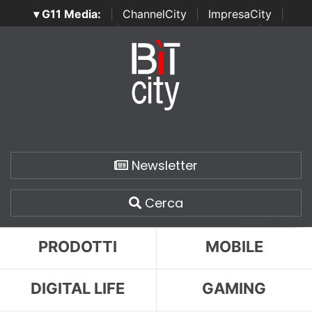
▾ G11 Media:
|
ChannelCity
|
ImpresaCity
|
SecurityOpenLab
|
Italian Channel Awards
|
Italian
Project Awards
|
Italian Security Awards
|
...
Newsletter
Cerca
PRODOTTI
MOBILE
DIGITAL LIFE
GAMING