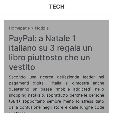
TECH
Homepage
> Notizia
PayPal: a Natale 1
italiano su 3 regala un
libro piuttosto che un
vestito
Secondo una ricerca dell’azienda leader nei
pagamenti digitali, l’Italia si dimostra anche
quest’anno un paese “mobile addicted” nello
shopping natalizio, soprattutto perché le persone
(68%) sopportano sempre meno lo stress dato
dalla confusione negli store e dalle lunghe code