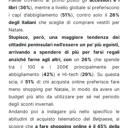
Paese troviamo al primo posto gli
accessori e i
libri
(
36%
), mentre a livello globale si preferiscono
i capi d’abbigliamento (
51%
), contro solo il
26%
degli italiani
che sceglie di comprare vestiti per
Natale.
Stupisce, però, una maggiore tendenza dei
cittadini peninsulari nell’essere un po' più egoisti,
arrivando a spendere di più per farsi regali
anziché farne agli altri, con
un
26%
che spende
tra i 100 e i 200€ principalmente per
abbigliamento (
42%
) e Hi-tech (
29%
). Su questa
scia, il
51%
di chi acquista online preferisce fare
meno shopping per Natale, in modo da avere un
budget più alto da utilizzare per sé nel periodo
degli sconti invernali.
Andando poi a indagare più nello specifico le
abitudini di acquisto telematico del
Belpaese,
si
scopre che
a fare shopping online è il 45% della