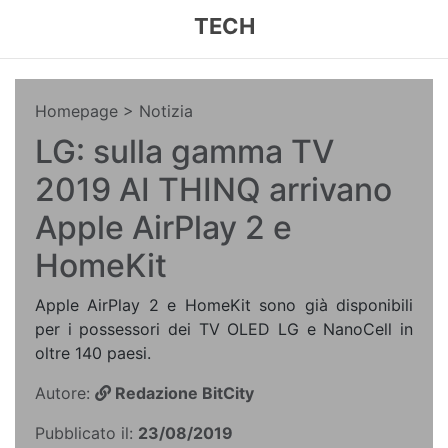
TECH
Homepage
> Notizia
LG: sulla gamma TV
2019 AI THINQ arrivano
Apple AirPlay 2 e
HomeKit
Apple AirPlay 2 e HomeKit sono già disponibili
per i possessori dei TV OLED LG e NanoCell in
oltre 140 paesi.
Autore:
Redazione BitCity
Pubblicato il:
23/08/2019