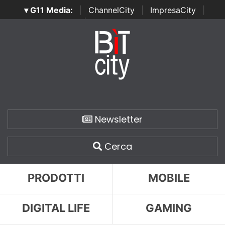
▾ G11 Media:
|
ChannelCity
|
ImpresaCity
|
SecurityOpenLab
|
Italian Channel Awards
|
Italian
Project Awards
|
Italian Security Awards
|
...
Newsletter
Cerca
PRODOTTI
MOBILE
DIGITAL LIFE
GAMING