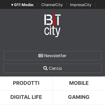
▾ G11 Media:
|
ChannelCity
|
ImpresaCity
|
SecurityOpenLab
|
Italian Channel Awards
|
Italian
Project Awards
|
Italian Security Awards
|
...
Newsletter
Cerca
PRODOTTI
MOBILE
DIGITAL LIFE
GAMING