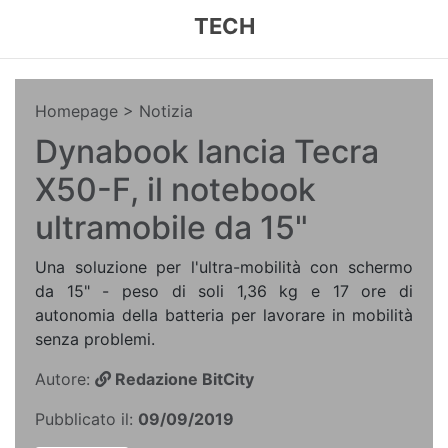
TECH
Homepage
> Notizia
Dynabook lancia Tecra
X50-F, il notebook
ultramobile da 15"
Una soluzione per l'ultra-mobilità con schermo
da 15" - peso di soli 1,36 kg e 17 ore di
autonomia della batteria per lavorare in mobilità
senza problemi.
Autore:
Redazione BitCity
Pubblicato il:
09/09/2019