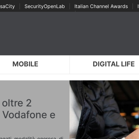
saCity
|
SecurityOpenLab
|
Italian Channel Awards
|
Awards
|
...
MOBILE
DIGITAL LIFE
oltre 2
m, Vodafone e
epagati modalità onerosa di