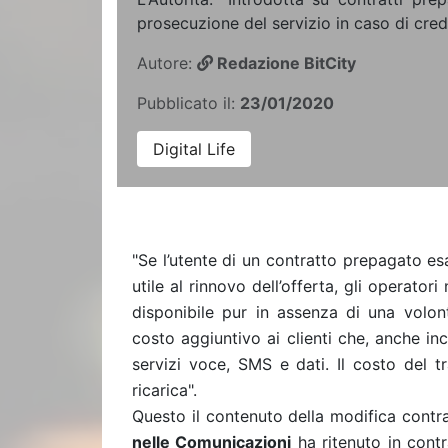
prosecuzione del servizio in caso di credi
Autore:
Redazione BitCity
Pubblicato il:
23/01/2020
Digital Life
"Se l’utente di un contratto prepagato esa
utile al rinnovo dell’offerta, gli operator
disponibile pur
in assen
za di una volon
costo aggiuntivo ai clienti
che, anche in
servizi voce, SMS e dati. Il costo del t
ricarica".
Questo il contenuto della modifica
contra
nelle Comunicazioni
ha ritenuto in cont