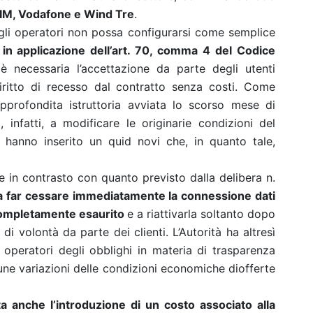
IM, Vodafone e Wind Tre
.
degli operatori non possa configurarsi come semplice
,
in app
licazione dell’art. 70, comma 4 del Codice
è necessaria l’accettazione da part
e degli utenti
iritto di recesso dal contratto senza costi. Come
’approfondita
istruttoria avviata lo scorso mese di
i, infatti, a modificare le originarie condizioni del
i hanno inserito un
quid novi
che, in quanto tale,
re in contrasto con quanto previsto dalla delibera n.
 a far cessare immediatamente la connessione dati
a completamente esaurito
e a riattivarla soltanto dopo
di volontà da parte dei clienti.
L’Autorità ha
altresì
 operatori degli obblighi in materia di trasparenza
cune variazioni delle condizioni economiche di
offerte
ta anche l’introduzione di un costo
associato alla