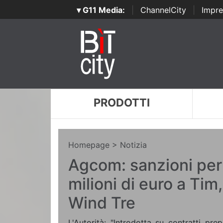
▾ G11 Media:
|
ChannelCity
|
Impre
PRODOTTI
Homepage
> Notizia
Agcom: sanzioni per 
milioni di euro a Ti
Wind Tre
L'Autorità: "Introdotta su contratti pr