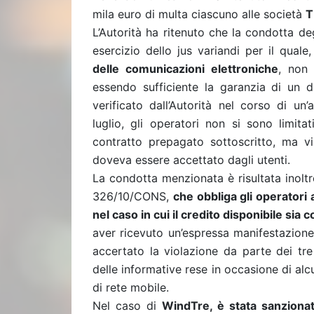
mila euro di multa ciascuno alle società
T
L
’Autorità ha ritenuto che la condotta 
esercizio
dello
jus variandi
per il quale
delle comunicazioni
elettroniche
, non 
essendo sufficiente la garanzia di un
d
verificato dall’Autorità nel corso di un
luglio, gli operatori non si sono limitat
contratto prepagato sottoscritto, ma v
doveva essere accettato dagli utenti.
La condotta menzionata è risultata inolt
326/10/CONS,
che obbliga gli operatori
nel caso in cui il credito disponibile si
aver ricevuto un’espr
essa manifestazione 
accertato la violazione da parte dei tre
delle informative rese in occasione di al
di rete mobile.
Nel caso di
WindTre, è stata sanziona