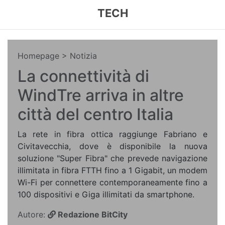
TECH
Homepage
> Notizia
La connettività di
WindTre arriva in altre
città del centro Italia
La rete in fibra ottica raggiunge Fabriano e
Civitavecchia, dove è disponibile la nuova
soluzione "Super Fibra" che prevede navigazione
illimitata in fibra FTTH fino a 1 Gigabit, un modem
Wi-Fi per connettere contemporaneamente fino a
100 dispositivi e Giga illimitati da smartphone.
Autore:
Redazione BitCity