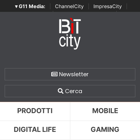
▾ G11 Media:
|
ChannelCity
|
ImpresaCity
|
SecurityOpenLab
|
Italian Channel Awards
|
Italian
Project Awards
|
Italian Security Awards
|
...
Newsletter
Cerca
PRODOTTI
MOBILE
DIGITAL LIFE
GAMING