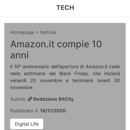
TECH
Homepage
> Notizia
Amazon.it compie 10
anni
Il 10° anniversario dell’apertura di Amazon.it cade
nella settimana del Black Friday, che inizierà
venerdì 20 novembre e terminerà lunedì 30
novembre.
Autore:
Redazione BitCity
Pubblicato il:
16/11/2020
Digital Life