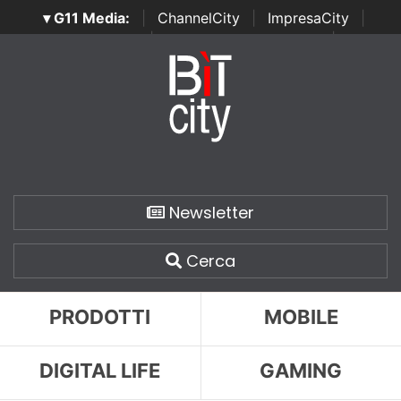
▾ G11 Media:
|
ChannelCity
|
ImpresaCity
|
SecurityOpenLab
|
Italian Channel Awards
|
Italian
Project Awards
|
Italian Security Awards
|
...
Newsletter
Cerca
PRODOTTI
MOBILE
DIGITAL LIFE
GAMING