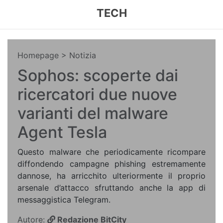
TECH
Homepage
> Notizia
Sophos: scoperte dai
ricercatori due nuove
varianti del malware
Agent Tesla
Questo malware che periodicamente ricompare
diffondendo campagne phishing estremamente
dannose, ha arricchito ulteriormente il proprio
arsenale d’attacco sfruttando anche la app di
messaggistica Telegram.
Autore:
Redazione BitCity