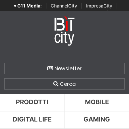
▾ G11 Media:
|
ChannelCity
|
ImpresaCity
|
SecurityOpenLab
|
Italian Channel Awards
|
Italian
Project Awards
|
Italian Security Awards
|
...
Newsletter
Cerca
PRODOTTI
MOBILE
DIGITAL LIFE
GAMING