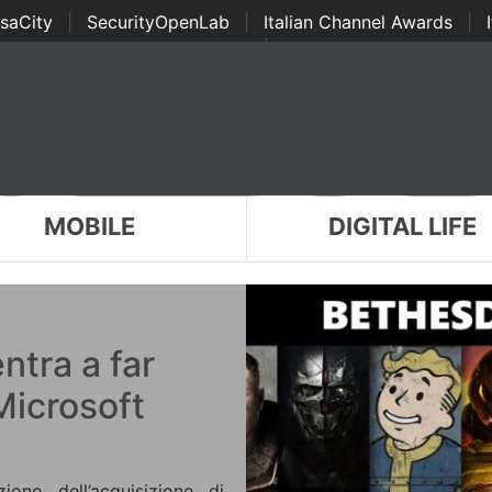
saCity
|
SecurityOpenLab
|
Italian Channel Awards
|
Awards
|
...
MOBILE
DIGITAL LIFE
ntra a far
Microsoft
ione dell’acquisizione di