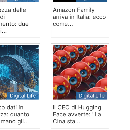
ezza delle
Amazon Family
di
arriva in Italia: ecco
ento: due
come...
i...
Digital Life
Digital Life
co dati in
Il CEO di Hugging
za: quanto
Face avverte: "La
mano gli...
Cina sta...