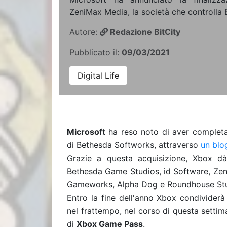
ZeniMax Media, la società che controlla 
Autore:
Redazione BitCity
Pubblicato il:
09/03/2021
Digital Life
Microsoft
ha reso noto di aver completat
di Bethesda Softworks, attraverso
un blo
Grazie a questa acquisizione, Xbox dà
Bethesda Game Studios, id Software, Ze
Gameworks, Alpha Dog e Roundhouse Studi
Entro la fine dell'anno Xbox condividerà
nel frattempo, nel corso di questa settim
di
Xbox Game Pass
.