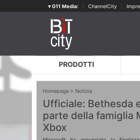
▾ G11 Media:
|
ChannelCity
|
Impre
PRODOTTI
Homepage
> Notizia
Ufficiale: Bethesda e
parte della famiglia 
Xbox
Microsoft ha annunciato la finalizzaz