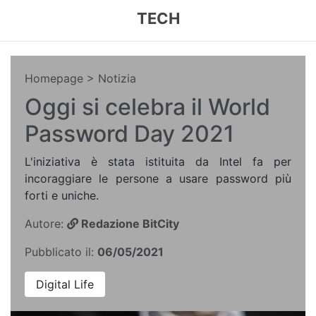
TECH
Homepage
> Notizia
Oggi si celebra il World
Password Day 2021
L'iniziativa è stata istituita da Intel fa per
incoraggiare le persone a usare password più
forti e uniche.
Autore:
Redazione BitCity
Pubblicato il:
06/05/2021
Digital Life