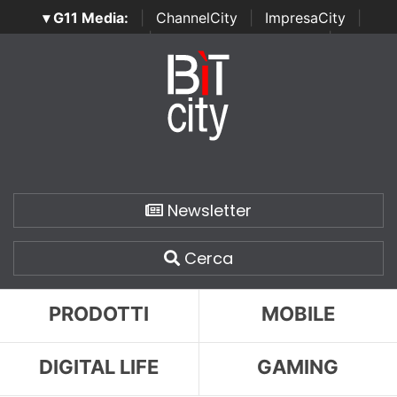
▾ G11 Media:
|
ChannelCity
|
ImpresaCity
|
SecurityOpenLab
|
Italian Channel Awards
|
Italian
Project Awards
|
Italian Security Awards
|
...
Newsletter
Cerca
PRODOTTI
MOBILE
DIGITAL LIFE
GAMING