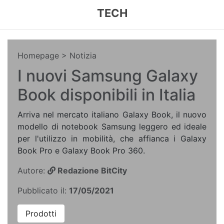
TECH
Homepage
> Notizia
I nuovi Samsung Galaxy
Book disponibili in Italia
Arriva nel mercato italiano Galaxy Book, il nuovo
modello di notebook Samsung leggero ed ideale
per l'utilizzo in mobilità, che affianca i Galaxy
Book Pro e Galaxy Book Pro 360.
Autore:
Redazione BitCity
Pubblicato il:
17/05/2021
Prodotti