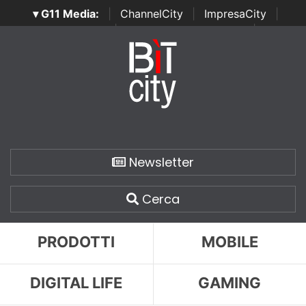
▾ G11 Media:
|
ChannelCity
|
ImpresaCity
|
SecurityOpenLab
|
Italian Channel Awards
|
Italian
Project Awards
|
Italian Security Awards
|
...
Newsletter
Cerca
PRODOTTI
MOBILE
DIGITAL LIFE
GAMING