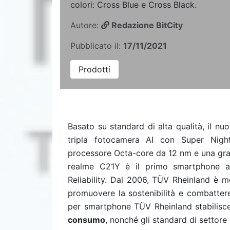
colori: Cross Blue e Cross Black.
Autore:
Redazione BitCity
Pubblicato il:
17/11/2021
Prodotti
Basato su standard di alta qualità, il n
tripla fotocamera AI con Super Night
processore Octa-core da 12 nm e una gr
realme C21Y è il primo smartphone a
Reliability. Dal 2006, TÜV Rheinland è 
promuovere la sostenibilità e combattere 
per smartphone TÜV Rheinland stabilisc
consumo
, nonché gli standard di settore 