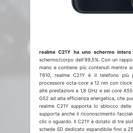
realme C21Y ha uno schermo intero mi
schermo/corpo dell'89,5%. Con un rappo
mano e contiene più contenuti mentre si
T610, realme C21Y è il telefono più
processore octa-core a 12 nm con clock
alte prestazioni a 1,8 GHz e sei core A5
G52 ad alta efficienza energetica, che p
realme C21Y supporta lo sblocco delle i
supporta anche il riconoscimento faccial
clic o sguardo. Il C21Y è dotato di tre sl
schede SD dedicato espandibile fino a 256