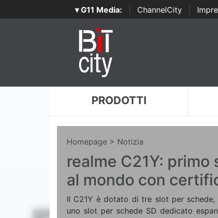
▾ G11 Media:
|
ChannelCity
|
Impre
PRODOTTI
Homepage
> Notizia
realme C21Y: primo
al mondo con certif
Il C21Y è dotato di tre slot per schede
uno slot per schede SD dedicato espand