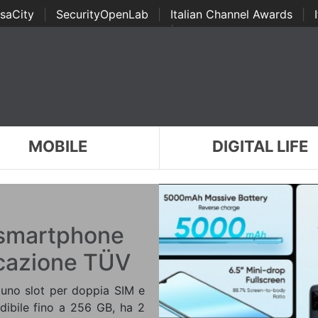
saCity
|
SecurityOpenLab
|
Italian Channel Awards
|
Awards
|
...
MOBILE
DIGITAL LIFE
 smartphone
icazione TÜV
, uno slot per doppia SIM e
ibile fino a 256 GB, ha 2