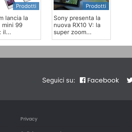
Prodotti
Prodotti
lm lancia la
Sony presenta la
x mini 99
nuova RX10 V: la
 il...
super zoom...
Facebook
Seguici su:
Privacy