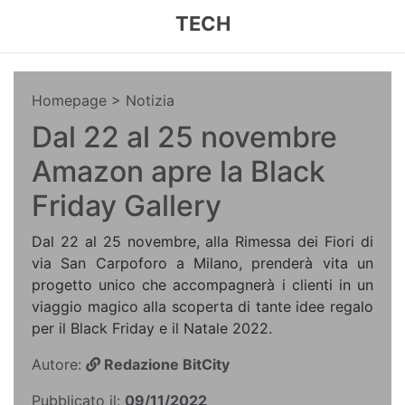
TECH
Homepage
> Notizia
Dal 22 al 25 novembre
Amazon apre la Black
Friday Gallery
Dal 22 al 25 novembre, alla Rimessa dei Fiori di
via San Carpoforo a Milano, prenderà vita un
progetto unico che accompagnerà i clienti in un
viaggio magico alla scoperta di tante idee regalo
per il Black Friday e il Natale 2022.
Autore:
Redazione BitCity
Pubblicato il:
09/11/2022