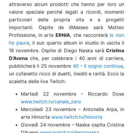
attraverso alcuni prodotti che hanno per loro un
valore speciale perché legati a ricordi, momenti
particolari della propria vita e a progetti
importanti. Ospite de ilMasseo sarà Matteo
Professione, in arte
ERNIA
, che racconterà
Io non
ho paura
, il suo quarto album in studio in uscita il
18 novembre. Ospite di Diego Naska sarà
Cristina
D’Avena
che, per celebrare i 40 anni di carriera,
pubblicherà il 25 novembre
40 – Il sogno continua
,
un cofanetto ricco di duetti, inediti e rarità. Ecco la
scaletta delle live Twitch:
Martedì 22 novembre – Riccardo Dose
www.twitch.tv/canale_zero
Mercoledì 23 novembre – Antonella Arpa, in
arte Himorta
www.twitch.tv/himorta
Giovedì 24 novembre – Naska ospita Cristina
D’Avena
www.twitch.tv/diegonaska