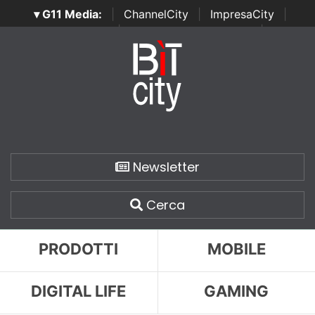
▾ G11 Media:
|
ChannelCity
|
ImpresaCity
|
SecurityOpenLab
|
Italian Channel Awards
|
Italian
Project Awards
|
Italian Security Awards
|
...
Newsletter
Cerca
PRODOTTI
MOBILE
DIGITAL LIFE
GAMING