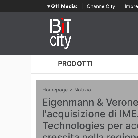
▾ G11 Media:
|
ChannelCity
|
Impre
PRODOTTI
Homepage
> Notizia
Eigenmann & Veronel
l'acquisizione di IM
Technologies per acc
crescita nella regio