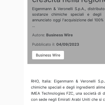
Eigenmann & Veronelli S.p.A., distributo
sostanze chimiche speciali e degli i
annunciato oggi l'acquisizione del 100%
...
Autore:
Business Wire
Pubblicato il:
04/09/2023
Business Wire
RHO, Italia: Eigenmann & Veronelli S.p.
chimiche speciali e degli ingredienti alim
IMEA Technologies FZC, una società di di
con sede negli Emirati Arabi Uniti che si 