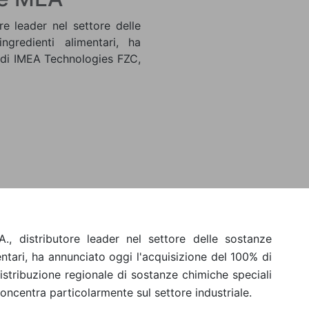
re leader nel settore delle
ngredienti alimentari, ha
 di IMEA Technologies FZC,
A., distributore leader nel settore delle sostanze
entari, ha annunciato oggi l'acquisizione del 100% di
stribuzione regionale di sostanze chimiche speciali
concentra particolarmente sul settore industriale.