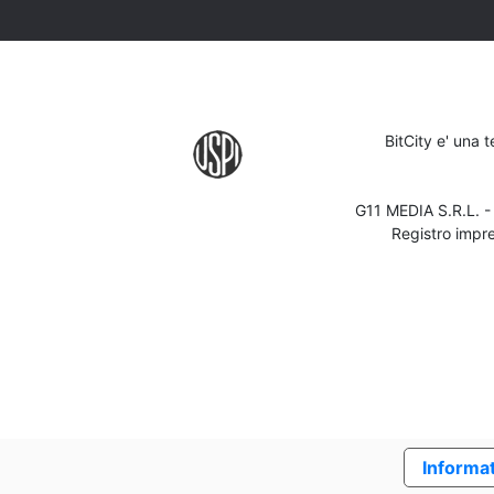
BitCity e' una 
G11 MEDIA S.R.L. 
Registro impr
Informat