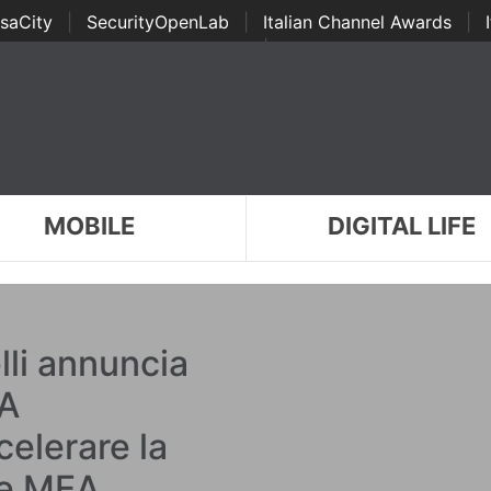
saCity
|
SecurityOpenLab
|
Italian Channel Awards
|
Awards
|
...
MOBILE
DIGITAL LIFE
li annuncia
EA
elerare la
ne MEA