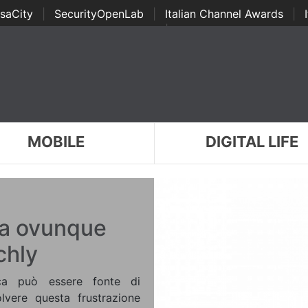
saCity
|
SecurityOpenLab
|
Italian Channel Awards
|
Awards
|
...
MOBILE
DIGITAL LIFE
ica ovunque
chly
ica può essere fonte di
olvere questa frustrazione