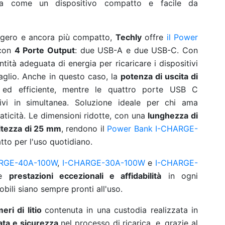
a come un dispositivo compatto e facile da
leggero e ancora più compatto,
Techly
offre
il Power
con
4 Porte Output
: due USB-A e due USB-C. Con
tità adeguata di energia per ricaricare i dispositivi
glio. Anche in questo caso, la
potenza di uscita di
 ed efficiente, mentre le quattro porte USB C
ivi in simultanea. Soluzione ideale per chi ama
raticità. Le dimensioni ridotte, con una
lunghezza di
ltezza di 25 mm
, rendono il
Power Bank I-CHARGE-
tto per l'uso quotidiano.
RGE-40A-100W
,
I-CHARGE-30A-100W
e
I-CHARGE-
re
prestazioni eccezionali e affidabilità
in ogni
bili siano sempre pronti all'uso.
meri di litio
contenuta in una custodia realizzata in
ata e sicurezza
nel processo di ricarica, e, grazie al