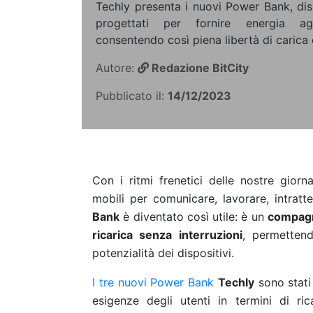
Techly presenta i nuovi Power Bank, dispo
progettati per fornire energia ag
consentendo così piena libertà di carica
Autore:
Redazione BitCity
Pubblicato il:
14/12/2023
Con i ritmi frenetici delle nostre giorn
mobili per comunicare, lavorare, intrat
Bank
è diventato così utile: è un
compagno
ricarica senza interruzioni
, permettend
potenzialità dei dispositivi.
I tre nuovi Power Bank
Techly
sono stati
esigenze degli utenti in termini di ri