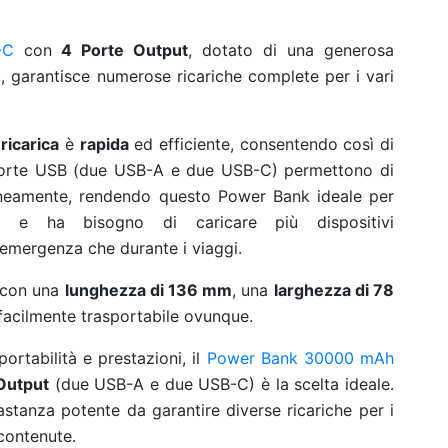
-C
con
4 Porte Output
, dotato di una generosa
h
, garantisce numerose ricariche complete per i vari
a
ricarica
è
rapida
ed efficiente, consentendo così di
e porte USB (due USB-A e due USB-C) permettono di
raneamente, rendendo questo Power Bank ideale per
 e ha bisogno di caricare più dispositivi
 emergenza che durante i viaggi.
 con una
lunghezza di 136 mm
, una
larghezza di 78
 facilmente trasportabile ovunque.
ortabilità e prestazioni, il
Power Bank 30000 mAh
Output
(due USB-A e due USB-C) è la scelta ideale.
astanza potente da garantire diverse ricariche per i
contenute.