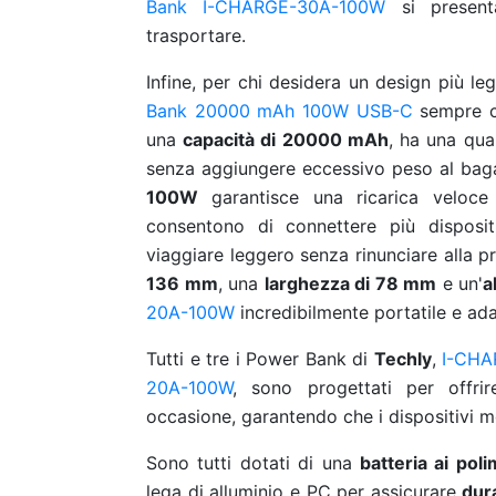
Bank I-CHARGE-30A-100W
si present
trasportare.
Infine, per chi desidera un design più 
Bank 20000 mAh 100W USB-C
sempre 
una
capacità di 20000 mAh
, ha una quan
senza aggiungere eccessivo peso al baga
100W
garantisce una ricarica veloce
consentono di connettere più disposit
viaggiare leggero senza rinunciare alla p
136 mm
, una
larghezza di 78 mm
e un'
a
20A-100W
incredibilmente portatile e ada
Tutti e tre i Power Bank di
Techly
,
I-CHA
20A-100W
, sono progettati per offri
occasione, garantendo che i dispositivi mo
Sono tutti dotati di una
batteria ai poli
lega di alluminio e PC per assicurare
dur