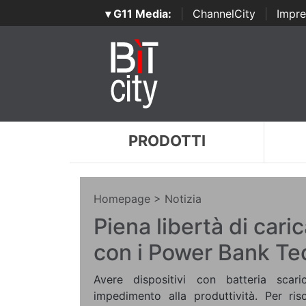
▾ G11 Media:
|
ChannelCity
|
Impre
PRODOTTI
Homepage
> Notizia
Piena libertà di car
con i Power Bank Te
Avere dispositivi con batteria scar
impedimento alla produttività. Per ris