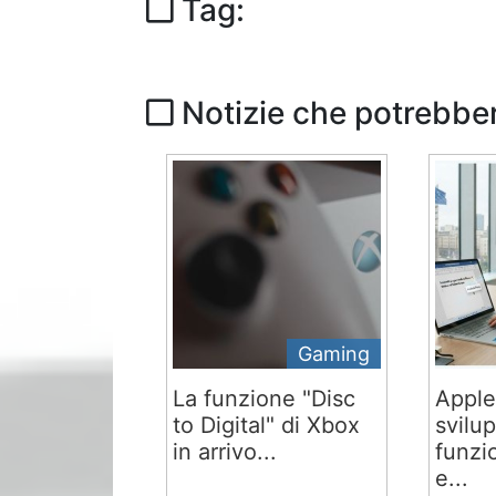
Tag:
Notizie che potrebber
Gaming
La funzione "Disc
Apple
to Digital" di Xbox
svilu
in arrivo...
funzi
e...