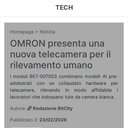
TECH
Homepage
> Notizia
OMRON presenta una
nuova telecamera per il
rilevamento umano
I moduli B5T-007003 combinano modelli AI pre-
addestrati con un collaudato hardware per
telecamere, rilevando in modo affidabile i
lavoratori che indossano tute da camera bianca.
Autore:
Redazione BitCity
Pubblicato il:
23/02/2026