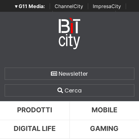
▾ G11 Media:
|
ChannelCity
|
ImpresaCity
|
SecurityOpenLab
|
Italian Channel Awards
|
Italian
Project Awards
|
Italian Security Awards
|
...
Newsletter
Cerca
PRODOTTI
MOBILE
DIGITAL LIFE
GAMING