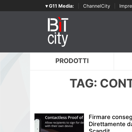
▾ G11 Media:
|
ChannelCity
|
Impre
PRODOTTI
TAG: CON
Firmare consegn
Direttamente d
Scandit