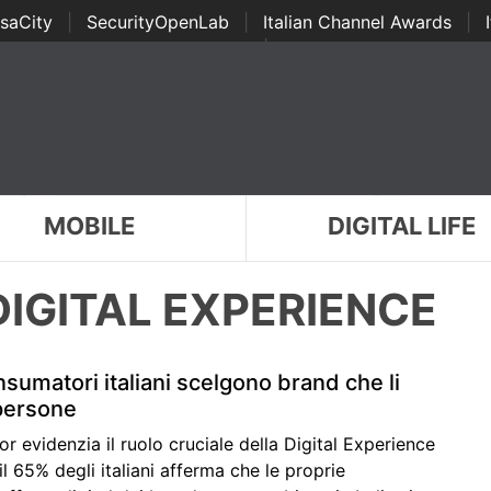
saCity
|
SecurityOpenLab
|
Italian Channel Awards
|
Awards
|
...
MOBILE
DIGITAL LIFE
DIGITAL EXPERIENCE
nsumatori italiani scelgono brand che li
persone
or evidenzia il ruolo cruciale della Digital Experience
l 65% degli italiani afferma che le proprie