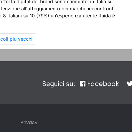
offerta digital dei brand sono cambiate; in Italia si
tenzione all'atteggiamento dei marchi nei confronti
si 8 italiani su 10 (79%) un'esperienza utente fluida è
icoli più vecchi
Facebook
Seguici su:
Privacy