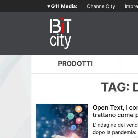
▾ G11 Media:
|
ChannelCity
|
Impre
PRODOTTI
TAG: 
Open Text, i co
trattano come 
L'indagine del vend
dopo la pandemia: i