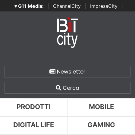
▾ G11 Media:
|
ChannelCity
|
ImpresaCity
|
SecurityOpenLab
|
Italian Channel Awards
|
Italian
Project Awards
|
Italian Security Awards
|
...
Newsletter
Cerca
PRODOTTI
MOBILE
DIGITAL LIFE
GAMING