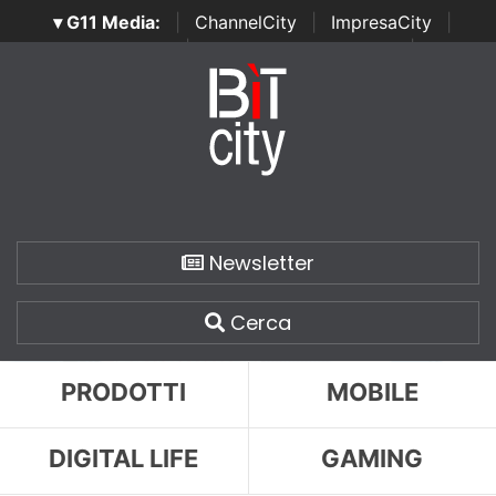
▾ G11 Media:
|
ChannelCity
|
ImpresaCity
|
SecurityOpenLab
|
Italian Channel Awards
|
Italian
Project Awards
|
Italian Security Awards
|
...
Newsletter
Cerca
PRODOTTI
MOBILE
DIGITAL LIFE
GAMING