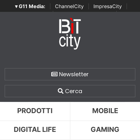
▾ G11 Media:
|
ChannelCity
|
ImpresaCity
|
SecurityOpenLab
|
Italian Channel Awards
|
Italian
Project Awards
|
Italian Security Awards
|
...
Newsletter
Cerca
PRODOTTI
MOBILE
DIGITAL LIFE
GAMING