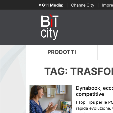
▾ G11 Media:
|
ChannelCity
|
Impre
PRODOTTI
TAG: TRASFO
Dynabook, ecc
competitive
I Top Tips per le P
rapida evoluzione.