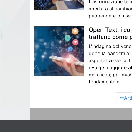
trasformazione tecno
apertura al cambiam
può rendere più se
Open Text, i co
trattano come 
L'indagine del vend
dopo la pandemia: i
aspettative verso l'
rivolge maggiore at
dei clienti; per qua
fondamentale
Art