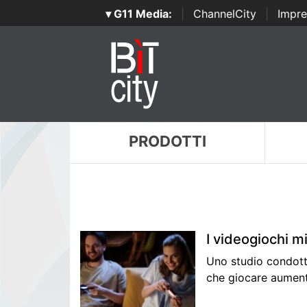
▾ G11 Media:
|
ChannelCity
|
Impre
PRODOTTI
I videogiochi mi
Uno studio condotto
che giocare aumento