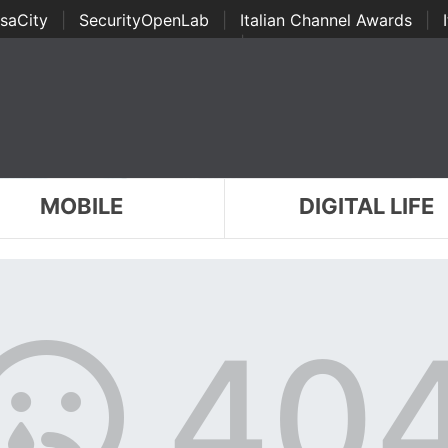
saCity
|
SecurityOpenLab
|
Italian Channel Awards
|
Awards
|
...
MOBILE
DIGITAL LIFE
40