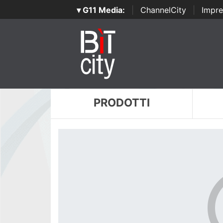
▾ G11 Media:
|
ChannelCity
|
Impre
PRODOTTI