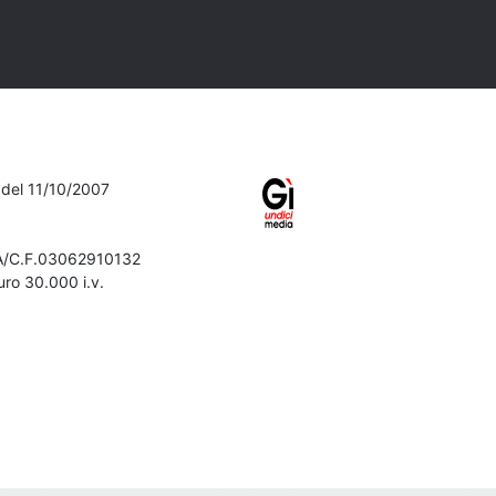
7 del 11/10/2007
VA/C.F.03062910132
ro 30.000 i.v.
Iscriviti alla newsletter
Confermo di aver preso visione
dell'
informativa sulla privacy
Iscriviti