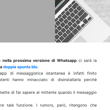
he
nella prossima versione di Whatsapp
ci sarà la
la
doppia spunta blu
.
app di messaggistica istantanea è infatti finito
utenti hanno minacciato di disinstallarla perché
rmette di far sapere al mittente quando il messaggio
re tale funzione. I rumors, però, ritengono che