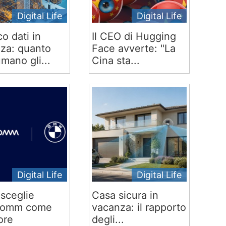
Digital Life
Digital Life
co dati in
Il CEO di Hugging
za: quanto
Face avverte: "La
mano gli...
Cina sta...
Digital Life
Digital Life
sceglie
Casa sicura in
comm come
vacanza: il rapporto
ore
degli...