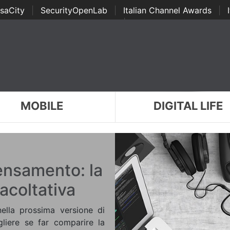
saCity
|
SecurityOpenLab
|
Italian Channel Awards
|
Awards
|
...
MOBILE
DIGITAL LIFE
ensamento: la
acoltativa
nella prossima versione di
gliere se far comparire la