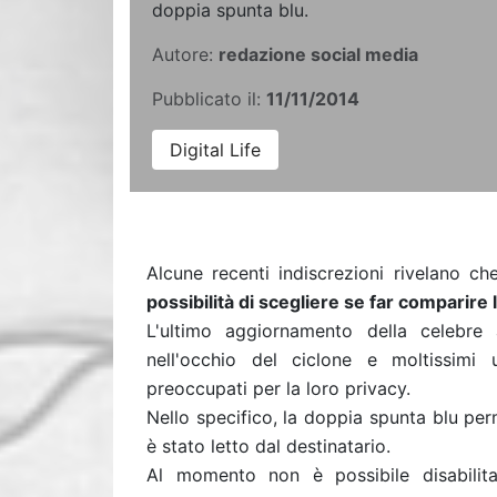
doppia spunta blu.
Autore:
redazione social media
Pubblicato il:
11/11/2014
Digital Life
Alcune recenti indiscrezioni rivelano c
possibilità di scegliere se far comparire 
L'ultimo aggiornamento della celebre 
nell'occhio del ciclone e moltissimi 
preoccupati per la loro privacy.
Nello specifico, la doppia spunta blu pe
è stato letto dal destinatario.
Al momento non è possibile disabilita