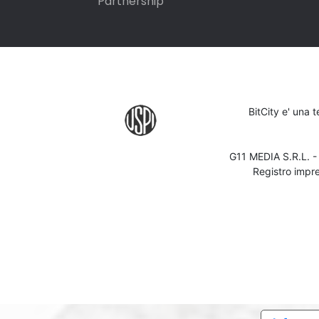
Partnership
BitCity e' una 
G11 MEDIA S.R.L. 
Registro impr