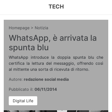
TECH
Homepage
> Notizia
WhatsApp, è arrivata la
spunta blu
WhatsApp introduce la doppia spunta blu che
certifica la lettura del messaggio, offrendo così
al mittente una sorta di ricevuta di ritorno.
Autore:
redazione social media
Pubblicato il:
06/11/2014
Digital Life