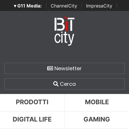
▾ G11 Media:
|
ChannelCity
|
ImpresaCity
|
SecurityOpenLab
|
Italian Channel Awards
|
Italian
Project Awards
|
Italian Security Awards
|
...
Newsletter
Cerca
PRODOTTI
MOBILE
DIGITAL LIFE
GAMING