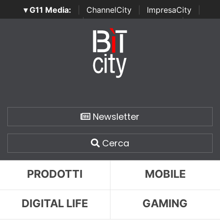
▾ G11 Media:
|
ChannelCity
|
ImpresaCity
|
SecurityOpenLab
|
Italian Channel Awards
|
Italian
Project Awards
|
Italian Security Awards
|
...
Newsletter
Cerca
PRODOTTI
MOBILE
DIGITAL LIFE
GAMING