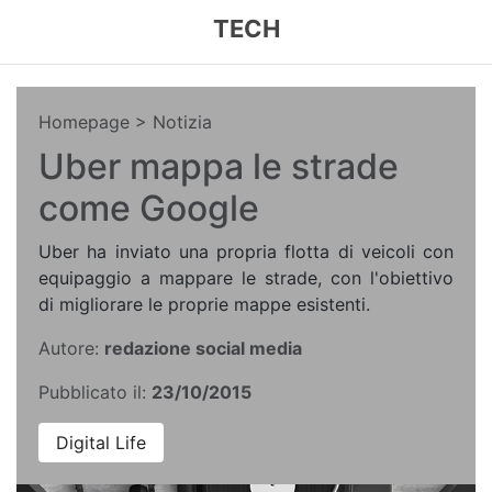
TECH
Homepage
> Notizia
Uber mappa le strade
come Google
Uber ha inviato una propria flotta di veicoli con
equipaggio a mappare le strade, con l'obiettivo
di migliorare le proprie mappe esistenti.
Autore:
redazione social media
Pubblicato il:
23/10/2015
Digital Life