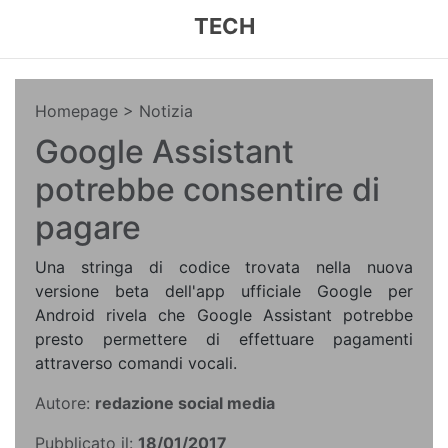
TECH
Homepage
> Notizia
Google Assistant
potrebbe consentire di
pagare
Una stringa di codice trovata nella nuova
versione beta dell'app ufficiale Google per
Android rivela che Google Assistant potrebbe
presto permettere di effettuare pagamenti
attraverso comandi vocali.
Autore:
redazione social media
Pubblicato il:
18/01/2017