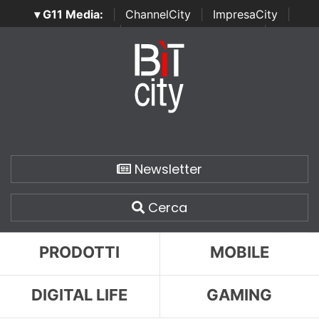
▾ G11 Media:
|
ChannelCity
|
ImpresaCity
|
SecurityOpenLab
|
Italian Channel Awards
|
Italian
Project Awards
|
Italian Security Awards
|
...
Newsletter
Cerca
PRODOTTI
MOBILE
DIGITAL LIFE
GAMING