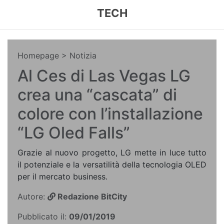
TECH
Homepage
> Notizia
Al Ces di Las Vegas LG
crea una “cascata” di
colore con l’installazione
“LG Oled Falls”
Grazie al nuovo progetto, LG mette in luce tutto
il potenziale e la versatilità della tecnologia OLED
per il mercato business.
Autore:
Redazione BitCity
Pubblicato il:
09/01/2019