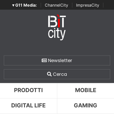
▾ G11 Media:
|
ChannelCity
|
ImpresaCity
|
SecurityOpenLab
|
Italian Channel Awards
|
Italian
Project Awards
|
Italian Security Awards
|
...
Newsletter
Cerca
PRODOTTI
MOBILE
DIGITAL LIFE
GAMING