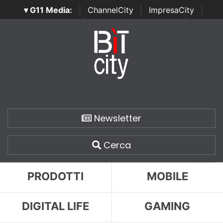
▾ G11 Media:
|
ChannelCity
|
ImpresaCity
|
SecurityOpenLab
|
Italian Channel Awards
|
Italian
Project Awards
|
Italian Security Awards
|
...
Newsletter
Cerca
PRODOTTI
MOBILE
DIGITAL LIFE
GAMING