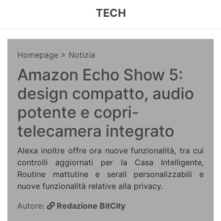
TECH
Homepage
> Notizia
Amazon Echo Show 5:
design compatto, audio
potente e copri-
telecamera integrato
Alexa inoltre offre ora nuove funzionalità, tra cui
controlli aggiornati per la Casa Intelligente,
Routine mattutine e serali personalizzabili e
nuove funzionalità relative alla privacy.
Autore:
Redazione BitCity