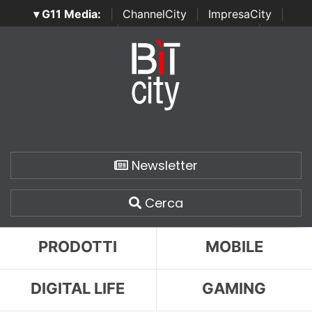
▾ G11 Media:
|
ChannelCity
|
ImpresaCity
|
SecurityOpenLab
|
Italian Channel Awards
|
Italian
Project Awards
|
Italian Security Awards
|
...
Newsletter
Cerca
PRODOTTI
MOBILE
DIGITAL LIFE
GAMING