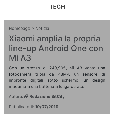
TECH
Homepage
> Notizia
Xiaomi amplia la propria
line-up Android One con
Mi A3
Con un prezzo di 249,90€, Mi A3 vanta una
fotocamera tripla da 48MP, un sensore di
impronte digitali sotto schermo, un design
moderno e una batteria a lunga durata.
Autore:
Redazione BitCity
Pubblicato il:
19/07/2019