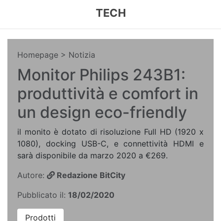
TECH
Homepage
> Notizia
Monitor Philips 243B1:
produttività e comfort in
un design eco-friendly
il monito è dotato di risoluzione Full HD (1920 x
1080), docking USB-C, e connettività HDMI e
sarà disponibile da marzo 2020 a €269.
Autore:
Redazione BitCity
Pubblicato il:
18/02/2020
Prodotti