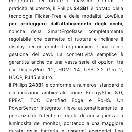
Progettato per offrire il massimo comfort e
praticità all'utente, il Philips
243B1
è dotato della
tecnologia Flicker-Free e della modalità LowBlue
per proteggere dall'affaticamento degli occhi
,
nonché della SmartErgoBase completamente
regolabile che permette di ruotare e inclinare il
display per un comfort ergonomico e una facile
gestione dei cavi. La connettività semplice è
garantita anche da una vasta serie di opzioni tra
cui DisplayPort 1.2, HDMI 1.4, USB 3.2 Gen 2,
HDCP, RJ45 e altro.
Il Philips
243B1
è conforme a numerosi standard e
certificazioni ambientali come EnergyStar 8.0,
EPEAT, TCO Certified Edge e RoHS. Un
PowerSensor integrato rileva automaticamente la
presenza dell'utente e regola di conseguenza la
luminosità del monitor, portando a una maggiore
durata della batteria e risparmi energetici fino