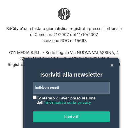
BitCity e' una testata giornalistica registrata presso il tribunale
di Como , n. 21/2007 del 11/10/2007
Iscrizione ROC n. 15698
G11 MEDIA S.R.L. - Sede Legale Via NUOVA VALASSINA, 4
22046 MERONE (CO) - P.IVA/C.F.03062910132
Registro imprese di Como n. 03062910132 - REA n. 293834
CAPITALE SOCIALE Euro 30.000 i.v.
Iscriviti alla newsletter
Confermo di aver preso visione
dell'
informativa sulla privacy
Iscriviti