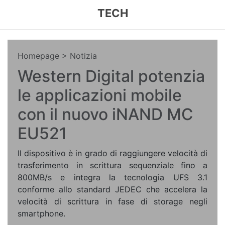
TECH
Homepage
> Notizia
Western Digital potenzia
le applicazioni mobile
con il nuovo iNAND MC
EU521
Il dispositivo è in grado di raggiungere velocità di
trasferimento in scrittura sequenziale fino a
800MB/s e integra la tecnologia UFS 3.1
conforme allo standard JEDEC che accelera la
velocità di scrittura in fase di storage negli
smartphone.