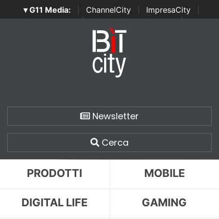
▾ G11 Media:
|
ChannelCity
|
ImpresaCity
|
SecurityOpenLab
|
Italian Channel Awards
|
Italian
Project Awards
|
Italian Security Awards
|
...
Newsletter
Cerca
PRODOTTI
MOBILE
DIGITAL LIFE
GAMING