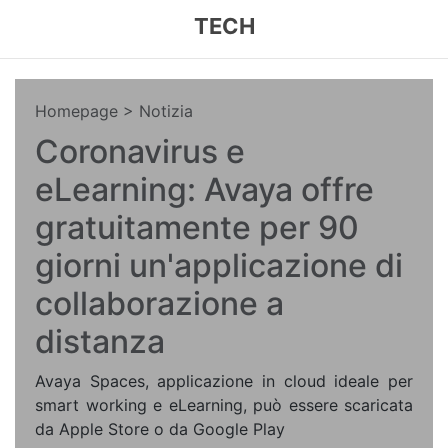
TECH
Homepage
> Notizia
Coronavirus e
eLearning: Avaya offre
gratuitamente per 90
giorni un'applicazione di
collaborazione a
distanza
Avaya Spaces, applicazione in cloud ideale per
smart working e eLearning, può essere scaricata
da Apple Store o da Google Play