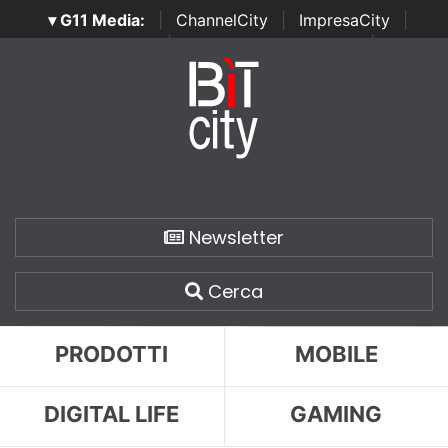
▾ G11 Media:
|
ChannelCity
|
ImpresaCity
|
SecurityOpenLab
|
Italian Channel Awards
|
Italian
Project Awards
|
Italian Security Awards
|
...
Newsletter
Cerca
PRODOTTI
MOBILE
DIGITAL LIFE
GAMING