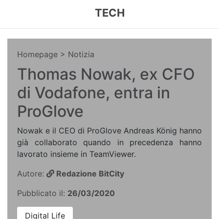
TECH
Homepage
> Notizia
Thomas Nowak, ex CFO
di Vodafone, entra in
ProGlove
Nowak e il CEO di ProGlove Andreas König hanno
già collaborato quando in precedenza hanno
lavorato insieme in TeamViewer.
Autore:
Redazione BitCity
Pubblicato il:
26/03/2020
Digital Life