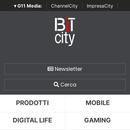
▾ G11 Media:
|
ChannelCity
|
ImpresaCity
|
SecurityOpenLab
|
Italian Channel Awards
|
Italian
Project Awards
|
Italian Security Awards
|
...
Newsletter
Cerca
PRODOTTI
MOBILE
DIGITAL LIFE
GAMING