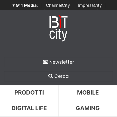
▾ G11 Media:
|
ChannelCity
|
ImpresaCity
|
SecurityOpenLab
|
Italian Channel Awards
|
Italian
Project Awards
|
Italian Security Awards
|
...
Newsletter
Cerca
PRODOTTI
MOBILE
DIGITAL LIFE
GAMING