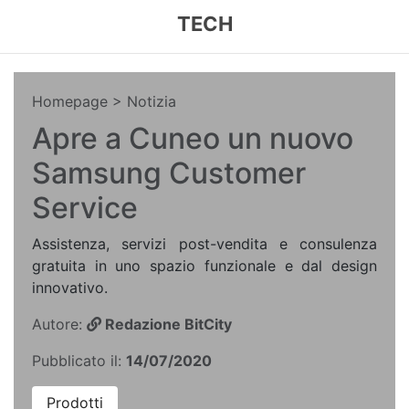
TECH
Homepage
> Notizia
Apre a Cuneo un nuovo
Samsung Customer
Service
Assistenza, servizi post-vendita e consulenza
gratuita in uno spazio funzionale e dal design
innovativo.
Autore:
Redazione BitCity
Pubblicato il:
14/07/2020
Prodotti