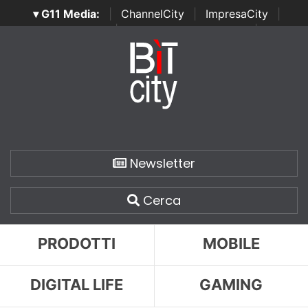
▾ G11 Media:
|
ChannelCity
|
ImpresaCity
|
SecurityOpenLab
|
Italian Channel Awards
|
Italian
Project Awards
|
Italian Security Awards
|
...
Newsletter
Cerca
PRODOTTI
MOBILE
DIGITAL LIFE
GAMING