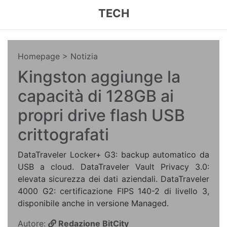
TECH
Homepage
> Notizia
Kingston aggiunge la
capacità di 128GB ai
propri drive flash USB
crittografati
DataTraveler Locker+ G3: backup automatico da
USB a cloud. DataTraveler Vault Privacy 3.0:
elevata sicurezza dei dati aziendali. DataTraveler
4000 G2: certificazione FIPS 140-2 di livello 3,
disponibile anche in versione Managed.
Autore:
Redazione BitCity