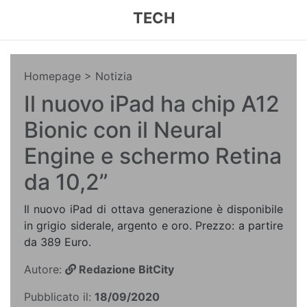
TECH
Homepage
> Notizia
Il nuovo iPad ha chip A12
Bionic con il Neural
Engine e schermo Retina
da 10,2”
Il nuovo iPad di ottava generazione è disponibile
in grigio siderale, argento e oro. Prezzo: a partire
da 389 Euro.
Autore:
Redazione BitCity
Pubblicato il:
18/09/2020