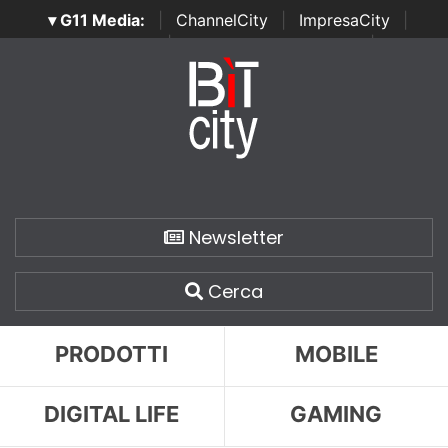
▾ G11 Media:
|
ChannelCity
|
ImpresaCity
|
SecurityOpenLab
|
Italian Channel Awards
|
Italian
Project Awards
|
Italian Security Awards
|
...
Newsletter
Cerca
PRODOTTI
MOBILE
DIGITAL LIFE
GAMING