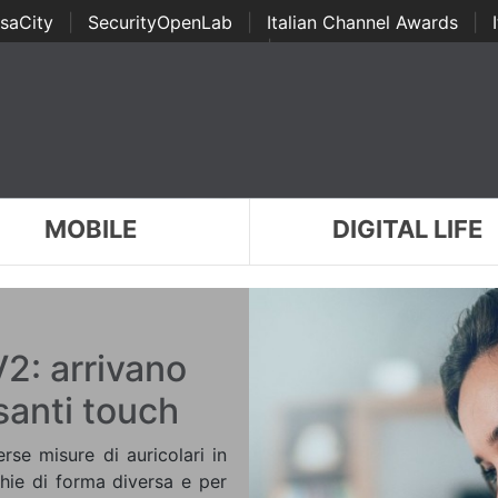
saCity
|
SecurityOpenLab
|
Italian Channel Awards
|
Awards
|
...
MOBILE
DIGITAL LIFE
V2: arrivano
lsanti touch
rse misure di auricolari in
chie di forma diversa e per