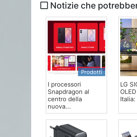
Notizie che potrebber
Prodotti
I processori
LG S
Snapdragon al
OLED 
centro della
Italia:
nuova...