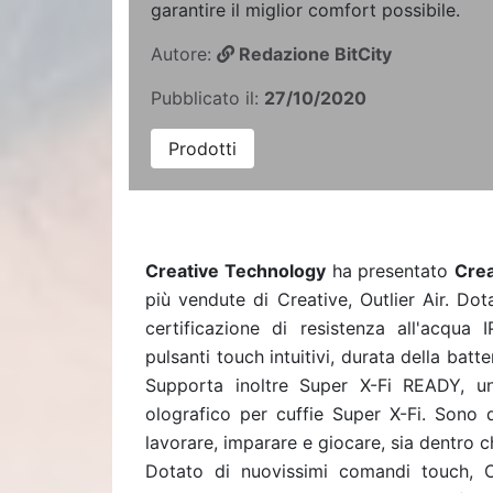
garantire il miglior comfort possibile.
Autore:
Redazione BitCity
Pubblicato il:
27/10/2020
Prodotti
Creative Technology
ha presentato
Crea
più vendute di Creative, Outlier Air. D
certificazione di resistenza all'acqua
pulsanti touch intuitivi, durata della batt
Supporta inoltre Super X-Fi READY, un
olografico per cuffie Super X-Fi. Sono d
lavorare, imparare e giocare, sia dentro c
Dotato di nuovissimi comandi touch, Ou