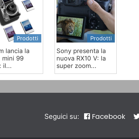
Prodotti
Prodotti
lm lancia la
Sony presenta la
x mini 99
nuova RX10 V: la
 il...
super zoom...
Facebook
Seguici su: