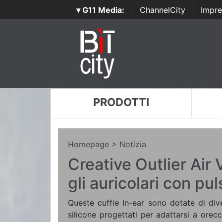
▾ G11 Media:
|
ChannelCity
|
Impre
PRODOTTI
Homepage
> Notizia
Creative Outlier Air 
gli auricolari con pu
Queste cuffie In-ear sono dotate di dive
silicone progettati per adattarsi a orec