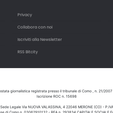
Privacy
Collabora con noi
Iscriviti alla Newsletter
RSS Bitcity
testata giornalistica registrata presso il tribunale di Como , n. 21/200
Iscrizione ROC n. 15698
- Sede Legale Via NUOVA VALASSINA, 4 22046 MERONE (CO) - P.I
ese di Como n. 03062910132 - REA n. 293834 CAPITALE SOCIALE Eu