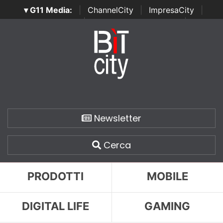
▾ G11 Media:
|
ChannelCity
|
ImpresaCity
|
SecurityOpenLab
|
Italian Channel Awards
|
Italian
Project Awards
|
Italian Security Awards
|
...
Newsletter
Cerca
PRODOTTI
MOBILE
DIGITAL LIFE
GAMING