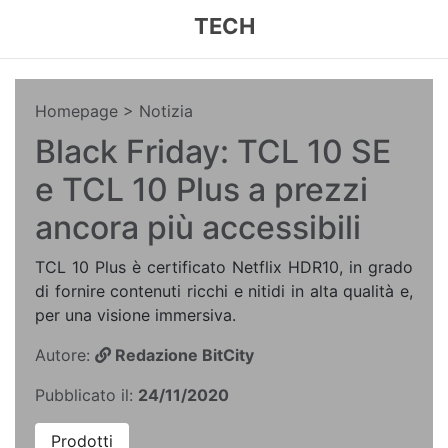
TECH
Homepage
> Notizia
Black Friday: TCL 10 SE
e TCL 10 Plus a prezzi
ancora più accessibili
TCL 10 Plus è certificato Netflix HDR10, in grado
di fornire contenuti ricchi e nitidi in alta qualità e,
per una visione immersiva.
Autore:
Redazione BitCity
Pubblicato il:
24/11/2020
Prodotti