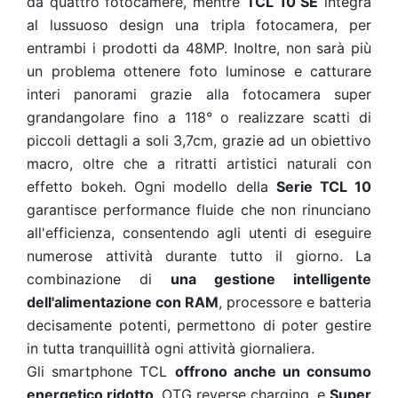
da quattro fotocamere, mentre
TCL 10 SE
integra
al lussuoso design una tripla fotocamera, per
entrambi i prodotti da 48MP. Inoltre, non sarà più
un problema ottenere foto luminose e catturare
interi panorami grazie alla fotocamera super
grandangolare fino a 118° o realizzare scatti di
piccoli dettagli a soli 3,7cm, grazie ad un obiettivo
macro, oltre che a ritratti artistici naturali con
effetto bokeh. Ogni modello della
Serie TCL 10
garantisce performance fluide che non rinunciano
all'efficienza, consentendo agli utenti di eseguire
numerose attività durante tutto il giorno. La
combinazione di
una gestione intelligente
dell'alimentazione con RAM
, processore e batteria
decisamente potenti, permettono di poter gestire
in tutta tranquillità ogni attività giornaliera.
Gli smartphone TCL
offrono anche un consumo
energetico ridotto
, OTG reverse charging, e
Super