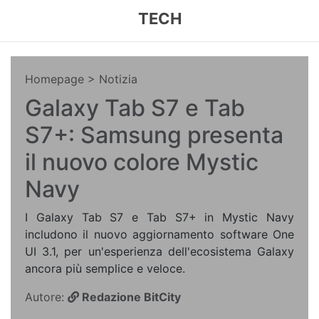
TECH
Homepage
> Notizia
Galaxy Tab S7 e Tab
S7+: Samsung presenta
il nuovo colore Mystic
Navy
I Galaxy Tab S7 e Tab S7+ in Mystic Navy
includono il nuovo aggiornamento software One
UI 3.1, per un'esperienza dell'ecosistema Galaxy
ancora più semplice e veloce.
Autore:
Redazione BitCity