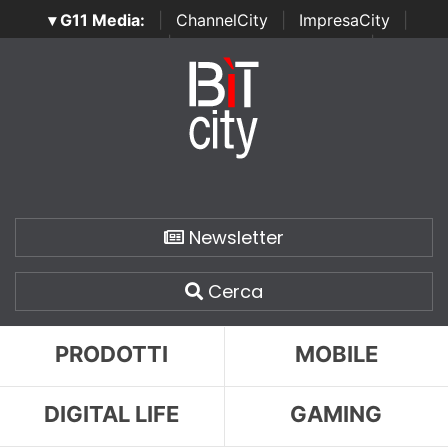
▾ G11 Media:
|
ChannelCity
|
ImpresaCity
|
SecurityOpenLab
|
Italian Channel Awards
|
Italian
Project Awards
|
Italian Security Awards
|
...
Newsletter
Cerca
PRODOTTI
MOBILE
DIGITAL LIFE
GAMING