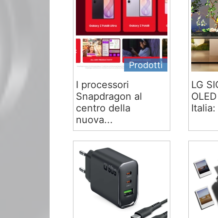
Prodotti
I processori
LG S
Snapdragon al
OLED 
centro della
Italia:
nuova...