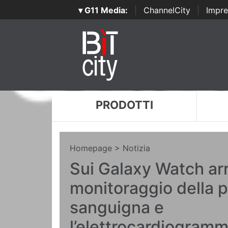
▾ G11 Media:
|
ChannelCity
|
Impre
PRODOTTI
Homepage
> Notizia
Sui Galaxy Watch arri
monitoraggio della 
sanguigna e
l’elettrocardiogram