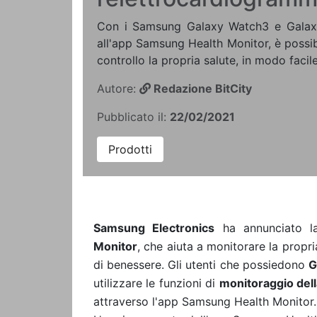
Con i Samsung Galaxy Watch3 e Galaxy
all'app Samsung Health Monitor, è possib
controllo la propria salute, in modo facil
Autore:
Redazione BitCity
Pubblicato il:
22/02/2021
Prodotti
Samsung Electronics
ha annunciato 
Monitor
, che aiuta a monitorare la propri
di benessere. Gli utenti che possiedono
G
utilizzare le funzioni di
monitoraggio del
attraverso l'app Samsung Health Monitor.