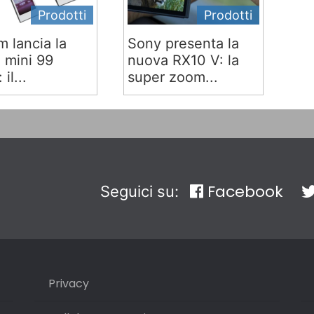
Prodotti
Prodotti
lm lancia la
Sony presenta la
x mini 99
nuova RX10 V: la
 il...
super zoom...
Facebook
Seguici su:
Privacy