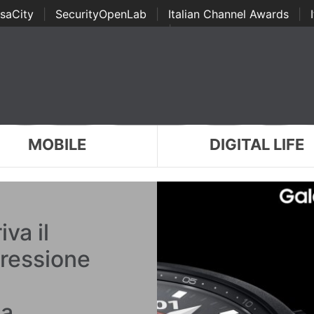
saCity
|
SecurityOpenLab
|
Italian Channel Awards
|
Awards
|
...
MOBILE
DIGITAL LIFE
va il
pressione
ma