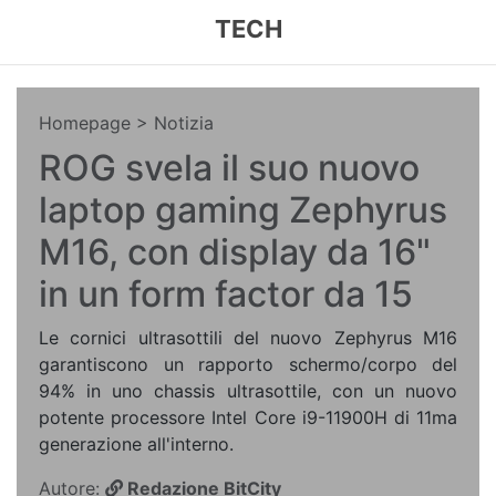
TECH
Homepage
> Notizia
ROG svela il suo nuovo
laptop gaming Zephyrus
M16, con display da 16"
in un form factor da 15
Le cornici ultrasottili del nuovo Zephyrus M16
garantiscono un rapporto schermo/corpo del
94% in uno chassis ultrasottile, con un nuovo
potente processore Intel Core i9-11900H di 11ma
generazione all'interno.
Autore:
Redazione BitCity