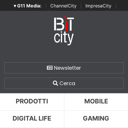
▾ G11 Media:
|
ChannelCity
|
ImpresaCity
|
SecurityOpenLab
|
Italian Channel Awards
|
Italian
Project Awards
|
Italian Security Awards
|
...
Newsletter
Cerca
PRODOTTI
MOBILE
DIGITAL LIFE
GAMING