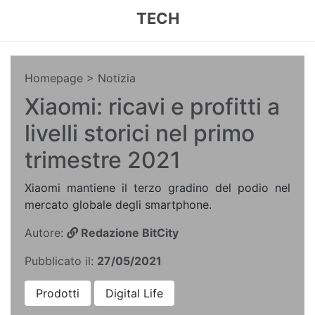
TECH
Homepage
> Notizia
Xiaomi: ricavi e profitti a
livelli storici nel primo
trimestre 2021
Xiaomi mantiene il terzo gradino del podio nel
mercato globale degli smartphone.
Autore:
Redazione BitCity
Pubblicato il:
27/05/2021
Prodotti
Digital Life