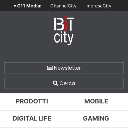
▾ G11 Media:
|
ChannelCity
|
ImpresaCity
|
SecurityOpenLab
|
Italian Channel Awards
|
Italian
Project Awards
|
Italian Security Awards
|
...
Newsletter
Cerca
PRODOTTI
MOBILE
DIGITAL LIFE
GAMING