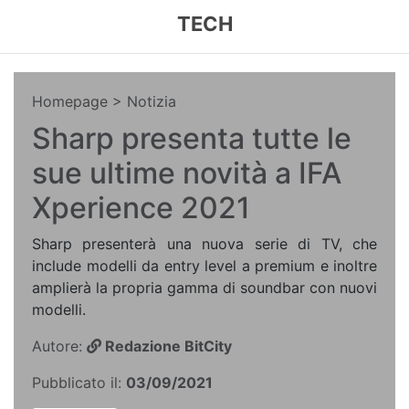
TECH
Homepage
> Notizia
Sharp presenta tutte le
sue ultime novità a IFA
Xperience 2021
Sharp presenterà una nuova serie di TV, che
include modelli da entry level a premium e inoltre
amplierà la propria gamma di soundbar con nuovi
modelli.
Autore:
Redazione BitCity
Pubblicato il:
03/09/2021