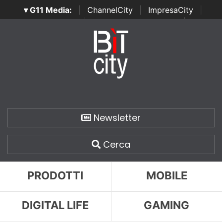
▾ G11 Media:
|
ChannelCity
|
ImpresaCity
|
SecurityOpenLab
|
Italian Channel Awards
|
Italian
Project Awards
|
Italian Security Awards
|
...
Newsletter
Cerca
PRODOTTI
MOBILE
DIGITAL LIFE
GAMING