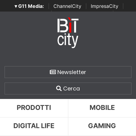
▾ G11 Media:
|
ChannelCity
|
ImpresaCity
|
SecurityOpenLab
|
Italian Channel Awards
|
Italian
Project Awards
|
Italian Security Awards
|
...
Newsletter
Cerca
PRODOTTI
MOBILE
DIGITAL LIFE
GAMING