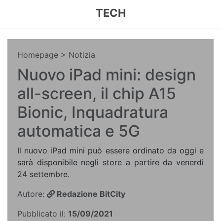
TECH
Homepage
> Notizia
Nuovo iPad mini: design
all-screen, il chip A15
Bionic, Inquadratura
automatica e 5G
Il nuovo iPad mini può essere ordinato da oggi e
sarà disponibile negli store a partire da venerdì
24 settembre.
Autore:
Redazione BitCity
Pubblicato il:
15/09/2021