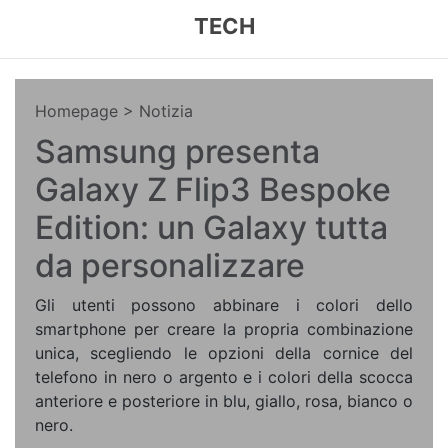
TECH
Homepage
> Notizia
Samsung presenta
Galaxy Z Flip3 Bespoke
Edition: un Galaxy tutta
da personalizzare
Gli utenti possono abbinare i colori dello
smartphone per creare la propria combinazione
unica, scegliendo le opzioni della cornice del
telefono in nero o argento e i colori della scocca
anteriore e posteriore in blu, giallo, rosa, bianco o
nero.