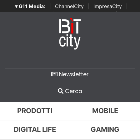
▾ G11 Media:
|
ChannelCity
|
ImpresaCity
|
SecurityOpenLab
|
Italian Channel Awards
|
Italian
Project Awards
|
Italian Security Awards
|
...
Newsletter
Cerca
PRODOTTI
MOBILE
DIGITAL LIFE
GAMING