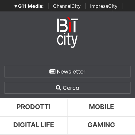
▾ G11 Media:
|
ChannelCity
|
ImpresaCity
|
SecurityOpenLab
|
Italian Channel Awards
|
Italian
Project Awards
|
Italian Security Awards
|
...
Newsletter
Cerca
PRODOTTI
MOBILE
DIGITAL LIFE
GAMING