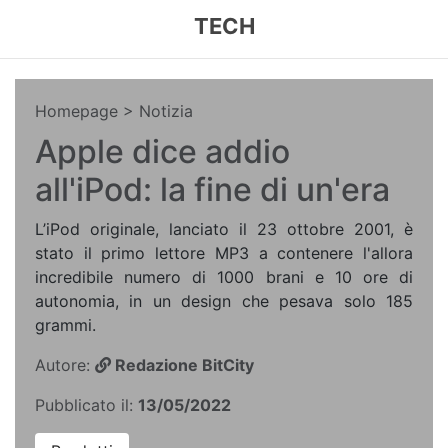
TECH
Homepage
> Notizia
Apple dice addio
all'iPod: la fine di un'era
L’iPod originale, lanciato il 23 ottobre 2001, è
stato il primo lettore MP3 a contenere l'allora
incredibile numero di 1000 brani e 10 ore di
autonomia, in un design che pesava solo 185
grammi.
Autore:
Redazione BitCity
Pubblicato il:
13/05/2022