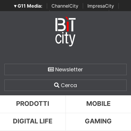
▾ G11 Media:
|
ChannelCity
|
ImpresaCity
|
SecurityOpenLab
|
Italian Channel Awards
|
Italian
Project Awards
|
Italian Security Awards
|
...
Newsletter
Cerca
PRODOTTI
MOBILE
DIGITAL LIFE
GAMING