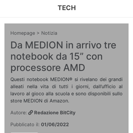
TECH
Homepage
> Notizia
Da MEDION in arrivo tre
notebook da 15” con
processore AMD
Questi notebook MEDION® si rivelano dei grandi
alleati nella vita di tutti i giorni, dall’ufficio al
lavoro al gioco alla scuola e sono disponibili sullo
store MEDION di Amazon.
Autore:
Redazione BitCity
Pubblicato il:
01/06/2022