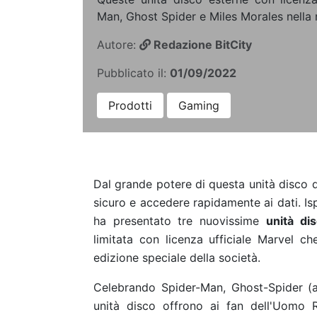
Man, Ghost Spider e Miles Morales nella 
Autore:
Redazione BitCity
Pubblicato il:
01/09/2022
Prodotti
Gaming
Dal grande potere di questa unità disco d
sicuro e accedere rapidamente ai dati. I
ha presentato tre nuovissime
unità di
limitata con licenza ufficiale Marvel ch
edizione speciale della società.
Celebrando Spider-Man, Ghost-Spider (a
unità disco offrono ai fan dell'Uomo 