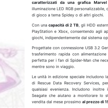
caratterizzati da una grafica Marvel
illuminazione LED RGB personalizzabile, c
di gioco a tema Spidey o di altri giochi.
Con una
capacità di 2 TB
, gli HDD ester
PlayStation e Xbox, consentendo agli app
giochi, indipendentemente dal sistema op
Progettate con connessione USB 3.2 Gen1 
trasferimento rapida con alimentazione
perfetta per i fan di Spider-Man che nec
mentre sono in viaggio.
Le unità in edizione speciale includono l
di Rescue Data Recovery Services, per 
qualsiasi evenienza. Includono inoltre
Seagate che aiutano a monitorare lo sta
vendita dal mese prossimo
al prezzo di 