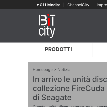
▾ G11 Media:
|
ChannelCity
|
Impre
PRODOTTI
Homepage
> Notizia
In arrivo le unità dis
collezione FireCuda
di Seagate
Queste unità disco esterne con licenza