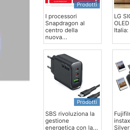
Prodotti
I processori
LG S
Snapdragon al
OLED 
centro della
Italia:
nuova...
Prodotti
SBS rivoluziona la
Fujifi
gestione
insta
energetica con la...
Silver: