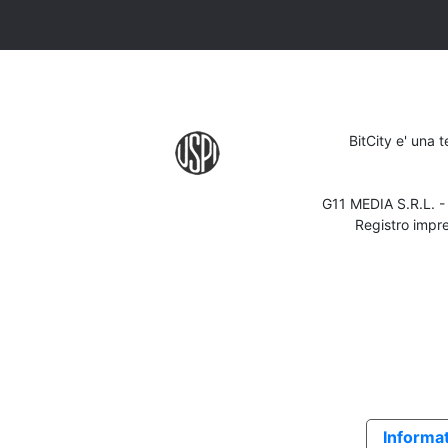
BitCity e' una 
G11 MEDIA S.R.L. 
Registro impr
Informat