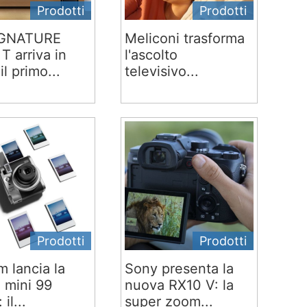
Prodotti
Prodotti
IGNATURE
Meliconi trasforma
T arriva in
l'ascolto
 il primo...
televisivo...
Prodotti
Prodotti
lm lancia la
Sony presenta la
x mini 99
nuova RX10 V: la
 il...
super zoom...