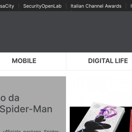
saCity
|
SecurityOpenLab
|
Italian Channel Awards
|
Awards
|
...
MOBILE
DIGITAL LIFE
co da
 Spider-Man
 ufficiale portano Spider-