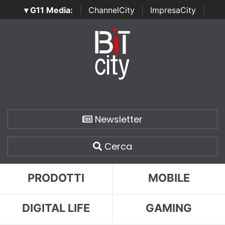
▾ G11 Media:
|
ChannelCity
|
ImpresaCity
|
SecurityOpenLab
|
Italian Channel Awards
|
Italian
Project Awards
|
Italian Security Awards
|
...
Newsletter
Cerca
PRODOTTI
MOBILE
DIGITAL LIFE
GAMING